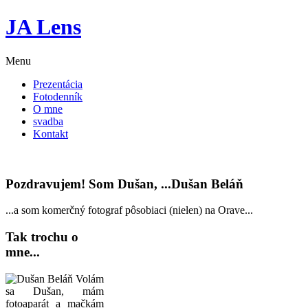
JA Lens
Menu
Prezentácia
Fotodenník
O mne
svadba
Kontakt
Pozdravujem! Som Dušan, ...Dušan Beláň
...a som komerčný fotograf pôsobiaci (nielen) na Orave...
Tak trochu o
mne...
Volám
sa Dušan, mám
fotoaparát a mačkám