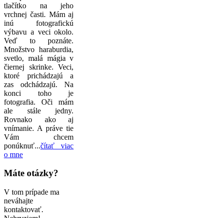
tlačítko na jeho
vrchnej časti. Mám aj
inú fotografickú
výbavu a veci okolo.
Veď to poznáte.
Množstvo haraburdia,
svetlo, malá mágia v
čiernej skrinke. Veci,
ktoré prichádzajú a
zas odchádzajú. Na
konci toho je
fotografia. Oči mám
ale stále jedny.
Rovnako ako aj
vnímanie. A práve tie
Vám chcem
ponúknuť...
čítať viac
o mne
Máte otázky?
V tom prípade ma
neváhajte
kontaktovať.