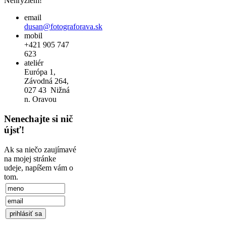
Nehryziem!
email
dusan@fotograforava.sk
mobil
+421 905 747
623
ateliér
Európa 1,
Závodná 264,
027 43 Nižná
n. Oravou
Nenechajte si nič
újsť!
Ak sa niečo zaujímavé
na mojej stránke
udeje, napíšem vám o
tom.