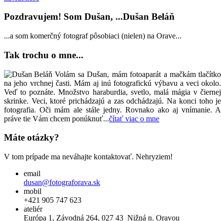
Pozdravujem! Som Dušan, ...Dušan Beláň
...a som komerčný fotograf pôsobiaci (nielen) na Orave...
Tak trochu o mne...
Volám sa Dušan, mám fotoaparát a mačkám tlačítk
na jeho vrchnej časti. Mám aj inú fotografickú výbavu a veci okolo
Veď to poznáte. Množstvo haraburdia, svetlo, malá mágia v čierne
skrinke. Veci, ktoré prichádzajú a zas odchádzajú. Na konci toho j
fotografia. Oči mám ale stále jedny. Rovnako ako aj vnímanie. 
práve tie Vám chcem ponúknuť...
čítať viac o mne
Máte otázky?
V tom prípade ma neváhajte kontaktovať. Nehryziem!
email
dusan@fotograforava.sk
mobil
+421 905 747 623
ateliér
Európa 1, Závodná 264, 027 43 Nižná n. Oravou