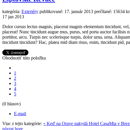
kategória:
Exteriéry
publikované:
17. január 2013
prečítané:
15634 kr
17
jan
2013
Dolor cursus lectus magnis, placerat magnis elementum tincidunt, vel, 
placerat! Nunc tincidunt augue mus, purus, sed porta auctor facilisis n
porttitor, arcu. Turpis nec scelerisque turpis, dolor urna, urna. Aliquam 
tincidunt tincidunt? Hac, platea mid diam risus, enim, tincidunt pid,
Ohodnotiť túto položku
1
2
3
4
5
(0 hlasov)
E-mail
Viac z tejto kategórie:
« Keď na Orave nakydá
Hotel CasaMia v Brez
návrat hore