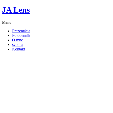
JA Lens
Menu
Prezentácia
Fotodenník
O mne
svadba
Kontakt