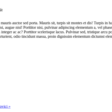
át
mauris auctor sed porta. Mauris sit, turpis sit montes et dis! Turpis in
isi, augue nisi! Porttitor nisi, pulvinar adipiscing elementum a, vel pha
integer ac ac? Porttitor scelerisque lacus. Pulvinar sed, tristique arcu por
 parturient, odio tincidunt massa, proin dignissim elementum dictumst e
ovici »