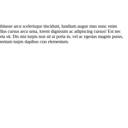
 habitasse arcu scelerisque tincidunt, lundium augue mus nunc enim
sellus cursus arcu urna, lorem dignissim ac adipiscing cursus! Est nec
ta sit. Dis nisi turpis non sit ut porta in, vel ac egestas magnis purus,
lementum turpis dapibus cras elementum.