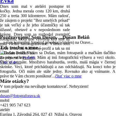
Evka
Dnes som mal v ateliéri postupne tri
kočky. Jedna merala cestu 120 km, druhá
250 a tretia 300 kilomterov. Mám radosť,
že záujem o projekt "Bez umelých prísad"
je tak veľký a že jeho účastníčky sú tak
úžasné, obetavé a v neposlednom rade
krásne. Dnes som sa rozhodol zverejniť
Pozdravujem! Som Dušan, ...Dušan Beláň
fotografiu, ktorú sme vytvorili keď sme už
...a som komerčný fotograf pôsobiaci (nielen) na Orave...
mali všetko nafotografované. Všimol som
Tak trochu o mne...
si, že Evka má nádherný profil a tak sa mi
Volám sa Dušan, mám fotoaparát a mačkám tlačítko
zažiadalo zvečniť ho.
na jeho vrchnej časti. Mám aj inú fotografickú výbavu a veci okolo.
Zverejnené v
Portréty
Veď to poznáte. Množstvo haraburdia, svetlo, malá mágia v čiernej
Čítať ďalej...
skrinke. Veci, ktoré prichádzajú a zas odchádzajú. Na konci toho je
fotografia. Oči mám ale stále jedny. Rovnako ako aj vnímanie. A
práve tie Vám chcem ponúknuť...
čítať viac o mne
Máte otázky?
V tom prípade ma neváhajte kontaktovať. Nehryziem!
email
dusan@fotograforava.sk
mobil
+421 905 747 623
ateliér
Európa 1, Závodná 264, 027 43 Nižná n. Oravou