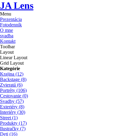
JA Lens
Menu
Prezentácia
Fotodenník
O mne
svadba
Kontakt
Toolbar
Layout
Linear Layout
Grid Layout
Kategórie
Krajina
(12)
Backstage
(8)
Zvieratá
(6)
Portréty
(106)
Cestovanie
(0)
Svadby
(57)
Exteriéry
(8)
Interiéry
(30)
Street
(1)
Produkty
(17)
Ilustračky
(7)
Deti
(16)